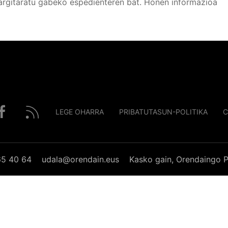
argitaratu gabeko espedienteren bat. Honen informazioa
LEGE OHARRA
PRIBATUTASUN-POLITIKA
C
65 40 64
udala@orendain.eus
Kasko gain, Orendaingo P