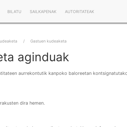
Main
BILATU
SAILKAPENAK
AUTORITATEAK
navigation
kudeaketa
Gastuen kudeaketa
eta aginduak
entitateen aurrekontutik kanpoko baloreetan kontsignatuta
erakusten dira hemen.