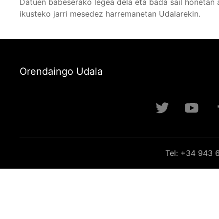
Datuen babeserako legea dela eta bada sail honetan 
ikusteko jarri mesedez harremanetan Udalarekin.
Orendaingo Udala
Tel: +34 943 