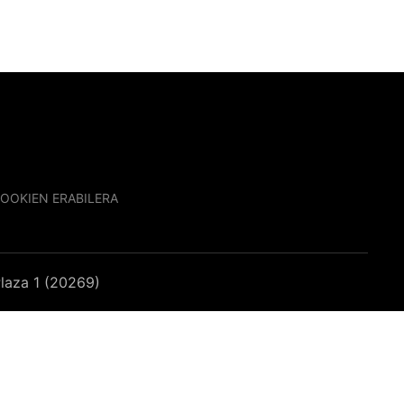
OOKIEN ERABILERA
laza 1 (20269)