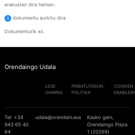
erakusten dira hemen.
dokumentu aurkitu dira
0
Dokumenturik ez.
Orendaingo Udala
LEGE
PRIBATUTASUN-
COOKIEN
OHARRA
POLITIKA
ERABILER
Tel: +34
udala@orendain.eus
Kasko gain,
943 65 40
Orendaingo Plaza
64
1 (20269)