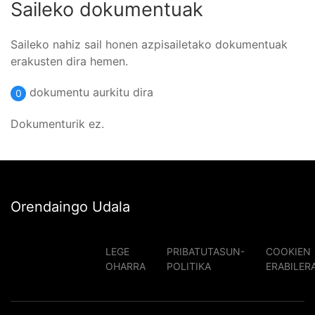
Saileko dokumentuak
Saileko nahiz sail honen azpisailetako dokumentuak
erakusten dira hemen.
dokumentu aurkitu dira
0
Dokumenturik ez.
Orendaingo Udala
LEGE
PRIBATUTASUN-
COOKIEN
OHARRA
POLITIKA
ERABILER