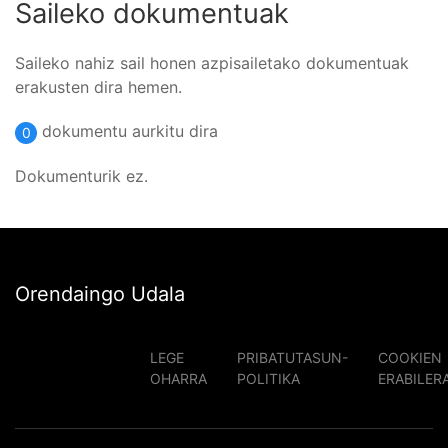
Saileko dokumentuak
Saileko nahiz sail honen azpisailetako dokumentuak
erakusten dira hemen.
dokumentu aurkitu dira
0
Dokumenturik ez.
Orendaingo Udala
LEGE
PRIBATUTASUN-
COOKIEN
OHARRA
POLITIKA
ERABILER