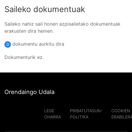
Saileko dokumentuak
Saileko nahiz sail honen azpisailetako dokumentuak
erakusten dira hemen.
dokumentu aurkitu dira
0
Dokumenturik ez.
Orendaingo Udala
LEGE
PRIBATUTASUN-
COOKIEN
OHARRA
POLITIKA
ERABILER