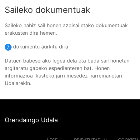
Saileko dokumentuak
Saileko nahiz sail honen azpisailetako dokumentuak
erakusten dira hemen.
dokumentu aurkitu dira
7
Datuen babeserako legea dela eta bada sail honetan
argitaratu gabeko espedienteren bat. Honen
informazioa ikusteko jarri mesedez harremanetan
Udalarekin.
Orendaingo Udala
LEGE
PRIBATUTASUN-
COOKIEN