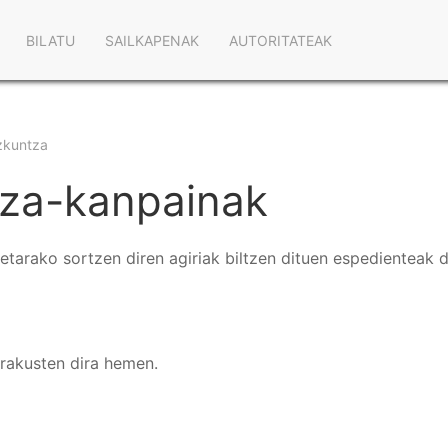
Main
BILATU
SAILKAPENAK
AUTORITATEAK
navigation
zkuntza
tza-kanpainak
tarako sortzen diren agiriak biltzen dituen espedienteak d
erakusten dira hemen.