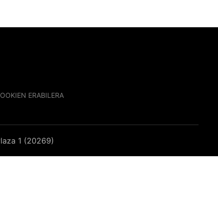
OOKIEN ERABILERA
laza 1 (20269)