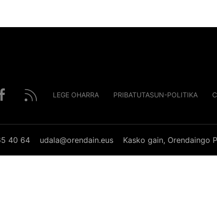
LEGE OHARRA
PRIBATUTASUN-POLITIKA
C
65 40 64
udala@orendain.eus
Kasko gain, Orendaingo P