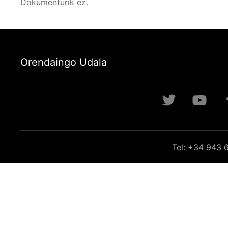
Dokumenturik ez.
Orendaingo Udala
Tel: +34 943 