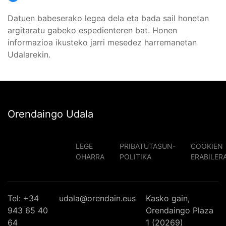
Datuen babeserako legea dela eta bada sail honetan
argitaratu gabeko espedienteren bat. Honen
informazioa ikusteko jarri mesedez harremanetan
Udalarekin.
Orendaingo Udala
LEGE
PRIBATUTASUN-
COOKIEN
OHARRA
POLITIKA
ERABILER
Tel: +34
udala@orendain.eus
Kasko gain,
943 65 40
Orendaingo Plaza
64
1 (20269)