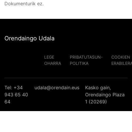
Dokumenturik ez.
Orendaingo Udala
LEGE
PRIBATUTASUN-
COOKIEN
OHARRA
POLITIKA
ERABILER
Tel: +34
udala@orendain.eus
Kasko gain,
943 65 40
Orendaingo Plaza
64
1 (20269)