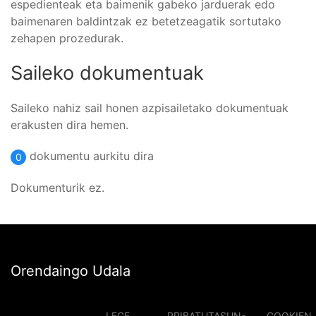
espedienteak eta baimenik gabeko jarduerak edo
baimenaren baldintzak ez betetzeagatik sortutako
zehapen prozedurak.
Saileko dokumentuak
Saileko nahiz sail honen azpisailetako dokumentuak
erakusten dira hemen.
dokumentu aurkitu dira
0
Dokumenturik ez.
Orendaingo Udala
LEGE
PRIBATUTASUN-
COOKIEN