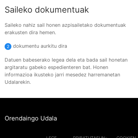
Saileko dokumentuak
Saileko nahiz sail honen azpisailetako dokumentuak
erakusten dira hemen.
dokumentu aurkitu dira
2
Datuen babeserako legea dela eta bada sail honetan
argitaratu gabeko espedienteren bat. Honen
informazioa ikusteko jarri mesedez harremanetan
Udalarekin.
Orendaingo Udala
LEGE
PRIBATUTASUN-
COOKIEN