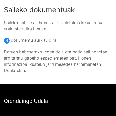
Saileko dokumentuak
Saileko nahiz sail honen azpisailetako dokumentuak
erakusten dira hemen.
dokumentu aurkitu dira
4
Datuen babeserako legea dela eta bada sail honetan
argitaratu gabeko espedienteren bat. Honen
informazioa ikusteko jarri mesedez harremanetan
Udalarekin.
Orendaingo Udala