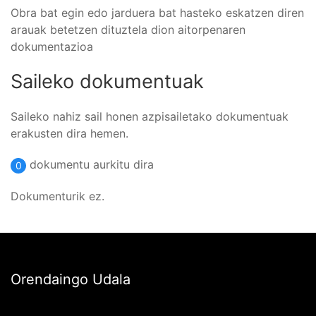
Obra bat egin edo jarduera bat hasteko eskatzen diren
arauak betetzen dituztela dion aitorpenaren
dokumentazioa
Saileko dokumentuak
Saileko nahiz sail honen azpisailetako dokumentuak
erakusten dira hemen.
dokumentu aurkitu dira
0
Dokumenturik ez.
Orendaingo Udala