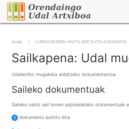
Skip
to
main
content
Breadcrumb
Azala
LURRALDEAREN ANTOLAKETA ETA KUDEAKETA
Sailkapena: Udal m
Udalerriko mugaketa aldatzeko dokumentazioa.
Saileko dokumentuak
Saileko nahiz sail honen azpisailetako dokumentuak 
dokumentu aurkitu dira
0