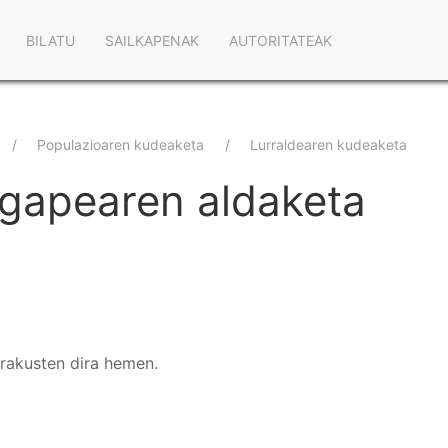
Main
BILATU
SAILKAPENAK
AUTORITATEAK
navigation
Populazioaren kudeaketa
Lurraldearen kudeaketa
ugapearen aldaketa
erakusten dira hemen.