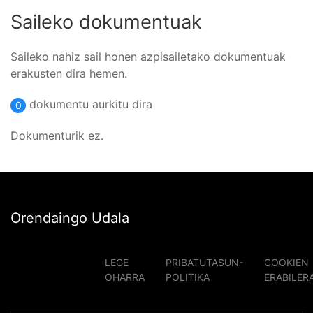
Saileko dokumentuak
Saileko nahiz sail honen azpisailetako dokumentuak
erakusten dira hemen.
dokumentu aurkitu dira
0
Dokumenturik ez.
Orendaingo Udala
LEGE
PRIBATUTASUN-
COOKIEN
OHARRA
POLITIKA
ERABILER