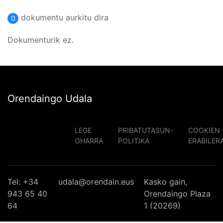
dokumentu aurkitu dira
0
Dokumenturik ez.
Orendaingo Udala
LEGE
PRIBATUTASUN-
COOKIEN
OHARRA
POLITIKA
ERABILER
Tel: +34
udala@orendain.eus
Kasko gain,
943 65 40
Orendaingo Plaza
64
1 (20269)