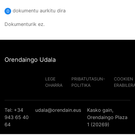
dokumentu aurkitu dira
0
Dokumenturik ez.
Orendaingo Udala
LEGE
PRIBATUTASUN-
COOKIEN
OHARRA
POLITIKA
ERABILER
Tel: +34
udala@orendain.eus
Kasko gain,
943 65 40
Orendaingo Plaza
64
1 (20269)