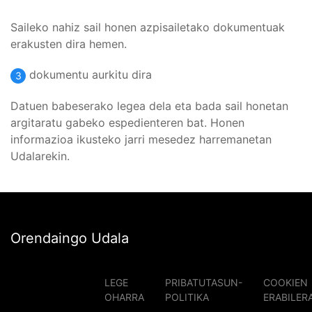
Saileko nahiz sail honen azpisailetako dokumentuak
erakusten dira hemen.
dokumentu aurkitu dira
3
Datuen babeserako legea dela eta bada sail honetan
argitaratu gabeko espedienteren bat. Honen
informazioa ikusteko jarri mesedez harremanetan
Udalarekin.
Orendaingo Udala
LEGE
PRIBATUTASUN-
COOKIEN
OHARRA
POLITIKA
ERABILER