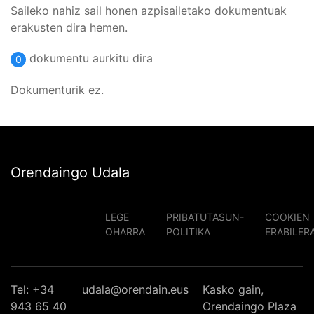
Saileko nahiz sail honen azpisailetako dokumentuak
erakusten dira hemen.
dokumentu aurkitu dira
0
Dokumenturik ez.
Orendaingo Udala
LEGE
PRIBATUTASUN-
COOKIEN
OHARRA
POLITIKA
ERABILER
Tel: +34
udala@orendain.eus
Kasko gain,
943 65 40
Orendaingo Plaza