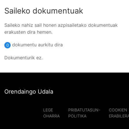
Saileko dokumentuak
Saileko nahiz sail honen azpisailetako dokumentuak
erakusten dira hemen.
dokumentu aurkitu dira
0
Dokumenturik ez.
Orendaingo Udala
LEGE
PRIBATUTASUN-
COOKIEN
OHARRA
POLITIKA
ERABILER