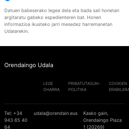
Datuen babeserako legea dela eta bada sail honetan
argitaratu gabeko espedienteren bat. Honen
informazioa ikusteko jarri mesedez harremanetan
Udalarekin.
Orendaingo Udala
LEGE
PRIBATUTASUN-
COOKIEN
OHARRA
POLITIKA
ERABILER
Tel: +34
udala@orendain.eus
Kasko gain,
943 65 40
Orendaingo Plaza
64
1 (20269)