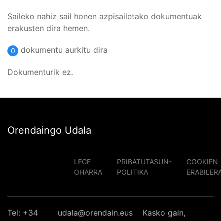
Saileko nahiz sail honen azpisailetako dokumentuak
erakusten dira hemen.
dokumentu aurkitu dira
0
Dokumenturik ez.
Orendaingo Udala
LEGE
PRIBATUTASUN-
COOKIEN
OHARRA
POLITIKA
ERABILER
Tel: +34
udala@orendain.eus
Kasko gain,