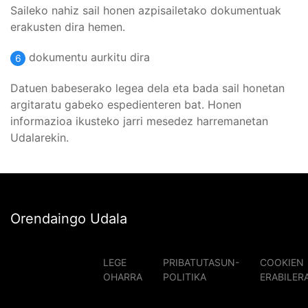
Saileko nahiz sail honen azpisailetako dokumentuak
erakusten dira hemen.
dokumentu aurkitu dira
6
Datuen babeserako legea dela eta bada sail honetan
argitaratu gabeko espedienteren bat. Honen
informazioa ikusteko jarri mesedez harremanetan
Udalarekin.
Orendaingo Udala
LEGE
PRIBATUTASUN-
COOKIEN
OHARRA
POLITIKA
ERABILER