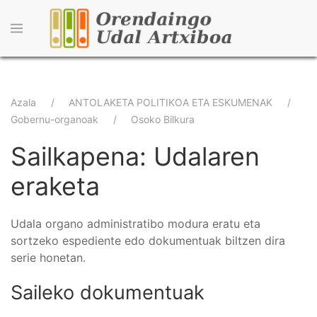
Skip
to
main
content
Breadcrumb
Azala
ANTOLAKETA POLITIKOA ETA ESKUMENAK
Gobernu-organoak
Osoko Bilkura
Sailkapena: Udalaren
eraketa
Udala organo administratibo modura eratu eta
sortzeko espediente edo dokumentuak biltzen dira
serie honetan.
Saileko dokumentuak