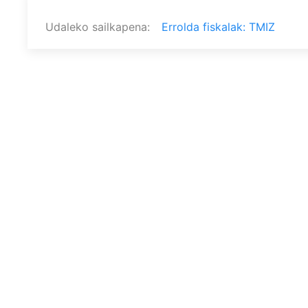
Udaleko sailkapena
Errolda fiskalak: TMIZ