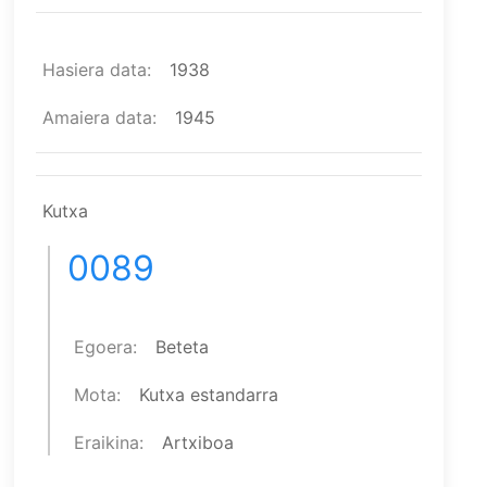
Hasiera data
1938
Amaiera data
1945
Kutxa
0089
Egoera
Beteta
Mota
Kutxa estandarra
Eraikina
Artxiboa