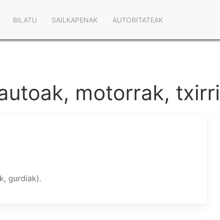
Main
BILATU
SAILKAPENAK
AUTORITATEAK
navigation
(autoak, motorrak, txirr
k, gurdiak).