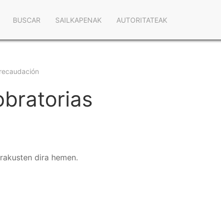
Navegación
BUSCAR
SAILKAPENAK
AUTORITATEAK
principal
y recaudación
obratorias
erakusten dira hemen.