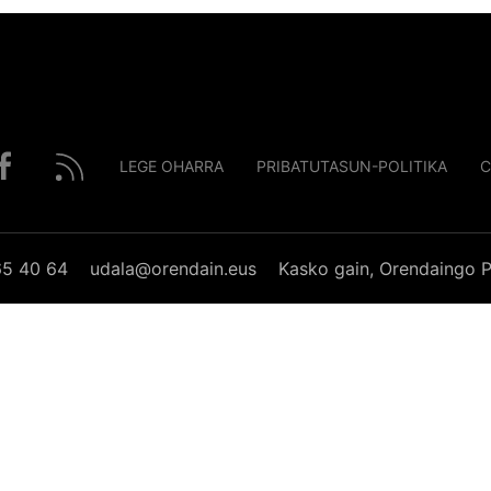
LEGE OHARRA
PRIBATUTASUN-POLITIKA
C
65 40 64
udala@orendain.eus
Kasko gain, Orendaingo P