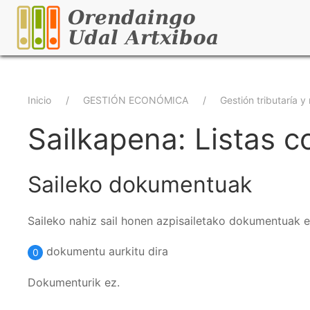
Pasar
al
contenido
principal
Sobrescribir
Inicio
GESTIÓN ECONÓMICA
Gestión tributaría 
enlaces
Sailkapena: Listas c
de
Saileko dokumentuak
ayuda
a
Saileko nahiz sail honen azpisailetako dokumentuak 
la
dokumentu aurkitu dira
0
navegación
Dokumenturik ez.