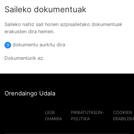
Saileko dokumentuak
Saileko nahiz sail honen azpisailetako dokumentuak
erakusten dira hemen.
dokumentu aurkitu dira
0
Dokumenturik ez.
Orendaingo Udala
LEGE
PRIBATUTASUN-
COOKIEN
OHARRA
POLITIKA
ERABILER