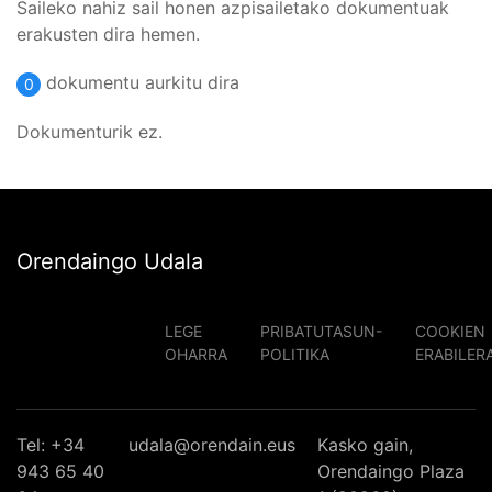
Saileko nahiz sail honen azpisailetako dokumentuak
erakusten dira hemen.
dokumentu aurkitu dira
0
Dokumenturik ez.
Orendaingo Udala
LEGE
PRIBATUTASUN-
COOKIEN
OHARRA
POLITIKA
ERABILER
Tel: +34
udala@orendain.eus
Kasko gain,
943 65 40
Orendaingo Plaza