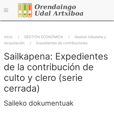
Pasar
al
contenido
principal
Sobrescribir
Inicio
GESTIÓN ECONÓMICA
Gestión tributaría y
recaudación
Expedientes de contribuciones
enlaces
Sailkapena: Expedientes
de
ayuda
de la contribución de
a
culto y clero (serie
la
cerrada)
navegación
Saileko dokumentuak