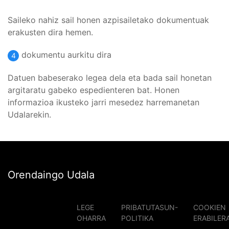
Saileko nahiz sail honen azpisailetako dokumentuak
erakusten dira hemen.
dokumentu aurkitu dira
4
Datuen babeserako legea dela eta bada sail honetan
argitaratu gabeko espedienteren bat. Honen
informazioa ikusteko jarri mesedez harremanetan
Udalarekin.
Orendaingo Udala
LEGE
PRIBATUTASUN-
COOKIEN
OHARRA
POLITIKA
ERABILER