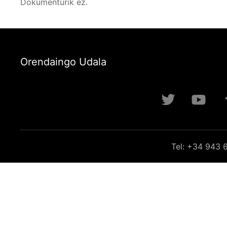
Dokumenturik ez.
Orendaingo Udala
Tel: +34 943 