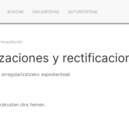
Navegación
BUSCAR
SAILKAPENAK
AUTORITATEAK
principal
y recaudación
zaciones y rectificacion
 erregularizatzeko espedienteak
erakusten dira hemen.