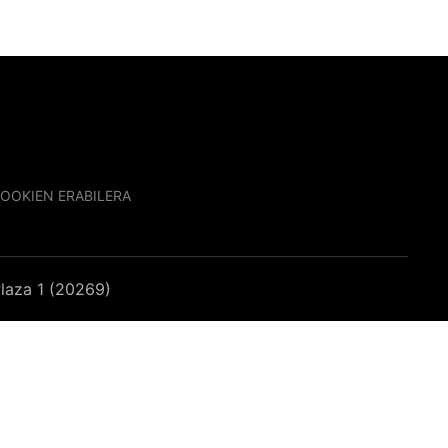
OOKIEN ERABILERA
laza 1 (20269)