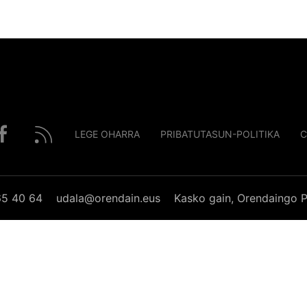
LEGE OHARRA
PRIBATUTASUN-POLITIKA
C
65 40 64
udala@orendain.eus
Kasko gain, Orendaingo P