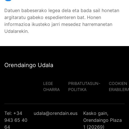
Datuen babeserako legea dela eta bada sail honetan
argitaratu gabeko espedienteren bat. Honen
informazioa ikusteko jarri mesedez harremanetan
Udalarekin.
Orendaingo Udala
LEGE
PRIBATUTASUN-
COOKIEN
OHARRA
POLITIKA
ERABILER
Tel: +34
udala@orendain.eus
Kasko gain,
943 65 40
Orendaingo Plaza
64
1 (20269)