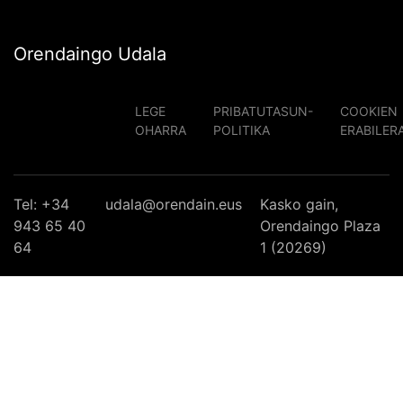
Orendaingo Udala
LEGE
PRIBATUTASUN-
COOKIEN
OHARRA
POLITIKA
ERABILER
Tel: +34
udala@orendain.eus
Kasko gain,
943 65 40
Orendaingo Plaza
64
1 (20269)