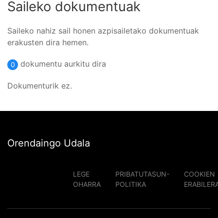
Saileko dokumentuak
Saileko nahiz sail honen azpisailetako dokumentuak
erakusten dira hemen.
dokumentu aurkitu dira
0
Dokumenturik ez.
Orendaingo Udala
LEGE
PRIBATUTASUN-
COOKIEN
OHARRA
POLITIKA
ERABILER