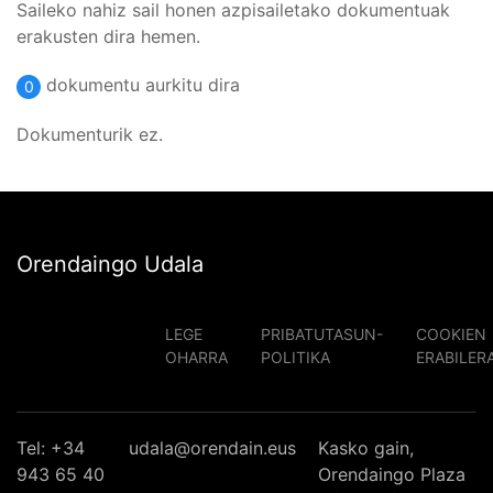
Saileko nahiz sail honen azpisailetako dokumentuak
erakusten dira hemen.
dokumentu aurkitu dira
0
Dokumenturik ez.
Orendaingo Udala
LEGE
PRIBATUTASUN-
COOKIEN
OHARRA
POLITIKA
ERABILER
Tel: +34
udala@orendain.eus
Kasko gain,
943 65 40
Orendaingo Plaza