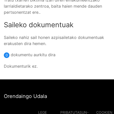
Tratu txarren biktima izan diren emakumeentzako
larrialdietarako zentroa, baita haien mende dauden
pertsonentzat ere..
Saileko dokumentuak
Saileko nahiz sail honen azpisailetako dokumentuak
erakusten dira hemen.
dokumentu aurkitu dira
0
Dokumenturik ez.
Orendaingo Udala
LEGE
PRIBATUTASUN-
COOKIEN