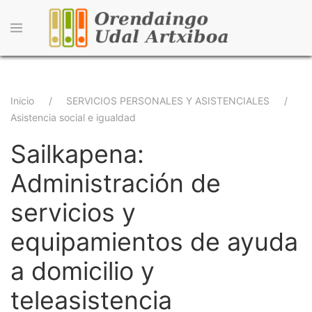
Pasar
al
contenido
principal
Sobrescribir
Inicio
SERVICIOS PERSONALES Y ASISTENCIALES
Asistencia social e igualdad
enlaces
Sailkapena:
de
ayuda
Administración de
a
servicios y
la
equipamientos de ayuda
navegación
a domicilio y
teleasistencia