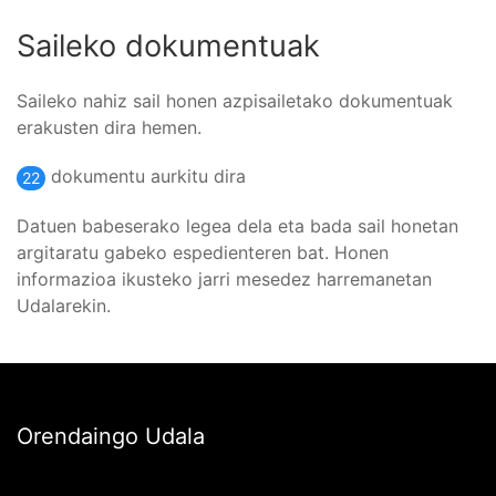
Saileko dokumentuak
Saileko nahiz sail honen azpisailetako dokumentuak
erakusten dira hemen.
dokumentu aurkitu dira
22
Datuen babeserako legea dela eta bada sail honetan
argitaratu gabeko espedienteren bat. Honen
informazioa ikusteko jarri mesedez harremanetan
Udalarekin.
Orendaingo Udala