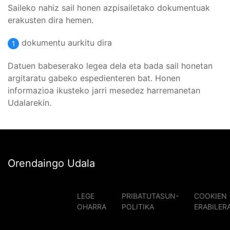
Saileko nahiz sail honen azpisailetako dokumentuak
erakusten dira hemen.
dokumentu aurkitu dira
1
Datuen babeserako legea dela eta bada sail honetan
argitaratu gabeko espedienteren bat. Honen
informazioa ikusteko jarri mesedez harremanetan
Udalarekin.
Orendaingo Udala
LEGE
PRIBATUTASUN-
COOKIEN
OHARRA
POLITIKA
ERABILER