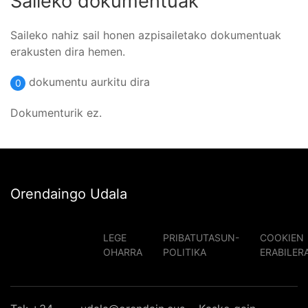
Saileko dokumentuak
Saileko nahiz sail honen azpisailetako dokumentuak
erakusten dira hemen.
dokumentu aurkitu dira
0
Dokumenturik ez.
Orendaingo Udala
LEGE
PRIBATUTASUN-
COOKIEN
OHARRA
POLITIKA
ERABILER