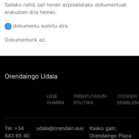
Saileko nahiz sail honen azpisailetako dokumentuak
erakusten dira hemen.
dokumentu aurkitu dira
0
Dokumenturik ez.
Orendaingo Udala
LEGE
PRIBATUTASUN-
COOKIEN
OHARRA
POLITIKA
ERABILER
Tel: +34
udala@orendain.eus
Kasko gain,
943 65 40
Orendaingo Plaza