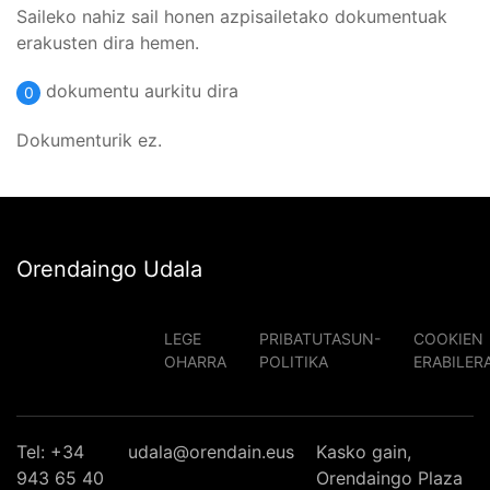
Saileko nahiz sail honen azpisailetako dokumentuak
erakusten dira hemen.
dokumentu aurkitu dira
0
Dokumenturik ez.
Orendaingo Udala
LEGE
PRIBATUTASUN-
COOKIEN
OHARRA
POLITIKA
ERABILER
Tel: +34
udala@orendain.eus
Kasko gain,
943 65 40
Orendaingo Plaza