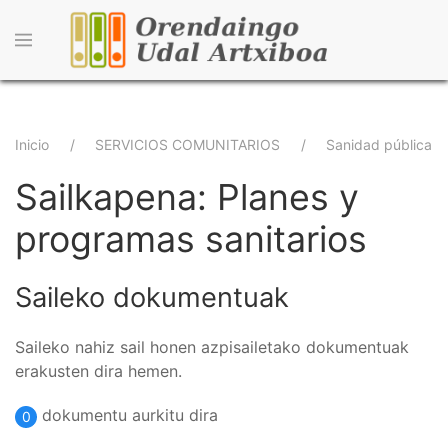
Pasar
al
contenido
principal
Sobrescribir
Inicio
SERVICIOS COMUNITARIOS
Sanidad pública
enlaces
Sailkapena: Planes y
de
programas sanitarios
ayuda
a
Saileko dokumentuak
la
Saileko nahiz sail honen azpisailetako dokumentuak
navegación
erakusten dira hemen.
dokumentu aurkitu dira
0