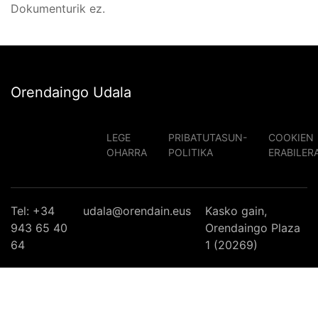
Dokumenturik ez.
Orendaingo Udala
LEGE
PRIBATUTASUN-
COOKIEN
OHARRA
POLITIKA
ERABILER
Tel: +34
udala@orendain.eus
Kasko gain,
943 65 40
Orendaingo Plaza
64
1 (20269)