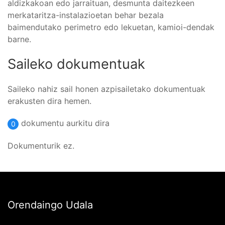
aldizkakoan edo jarraituan, desmunta daitezkeen
merkataritza-instalazioetan behar bezala
baimendutako perimetro edo lekuetan, kamioi-dendak
barne.
Saileko dokumentuak
Saileko nahiz sail honen azpisailetako dokumentuak
erakusten dira hemen.
dokumentu aurkitu dira
0
Dokumenturik ez.
Orendaingo Udala