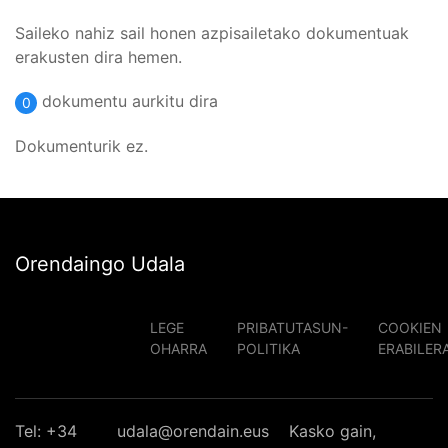
Saileko nahiz sail honen azpisailetako dokumentuak
erakusten dira hemen.
dokumentu aurkitu dira
0
Dokumenturik ez.
Orendaingo Udala
LEGE
PRIBATUTASUN-
COOKIEN
OHARRA
POLITIKA
ERABILER
Tel: +34
udala@orendain.eus
Kasko gain,