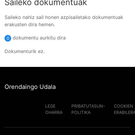
Saileko dokumentuak
Saileko nahiz sail honen azpisailetako dokumentuak
erakusten dira hemen.
dokumentu aurkitu dira
0
Dokumenturik ez.
Orendaingo Udala
LEGE
PRIBATUTASUN-
COOKIEN
OHARRA
POLITIKA
ERABILER