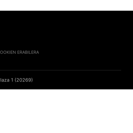
OOKIEN ERABILERA
laza 1 (20269)