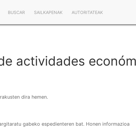
Navegación
BUSCAR
SAILKAPENAK
AUTORITATEAK
principal
 de actividades económ
erakusten dira hemen.
argitaratu gabeko espedienteren bat. Honen informazioa