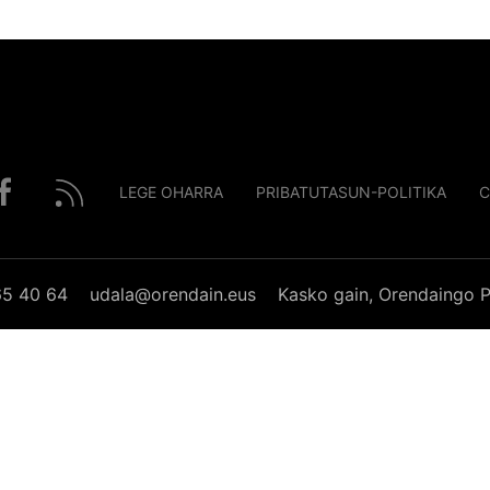
LEGE OHARRA
PRIBATUTASUN-POLITIKA
C
65 40 64
udala@orendain.eus
Kasko gain, Orendaingo P