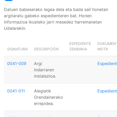
Datuen babeserako legea dela eta bada sail honetan
argitaratu gabeko espedienteren bat. Honen
informazioa ikusteko jarri mesedez harremanetan
Udalarekin.
ESPEDIENTE
DOKUMEN
SIGNATURA
DESCRIPCIÓN
ZENBAKIA
MOTA
0041-009
Argi
Espedien
indarraren
instalazioa.
0041-011
Alegiatik
Espedien
Orendainerako
errepidea.