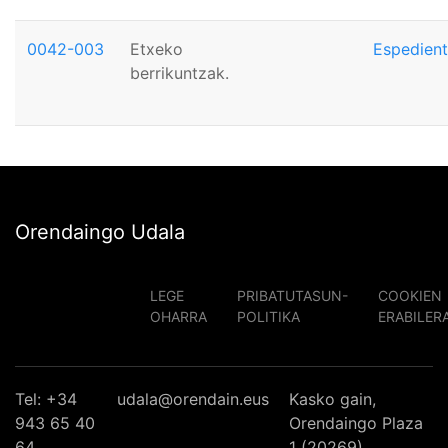
0042-003
Etxeko
Espedien
berrikuntzak.
Orendaingo Udala
LEGE
PRIBATUTASUN-
COOKIEN
OHARRA
POLITIKA
ERABILER
Tel: +34
udala@orendain.eus
Kasko gain,
943 65 40
Orendaingo Plaza
64
1 (20269)