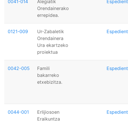
0041-014
Alegiatik
Espedien
Orendainerako
errepidea.
0121-009
Ur-Zabaletik
Espedien
Orendainera
Ura ekartzeko
proiektua
0042-005
Famili
Espedien
bakarreko
etxebizitza.
0044-001
Erlijiosoen
Espedien
Eraikuntza