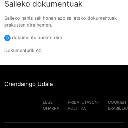
Saileko dokumentuak
Saileko nahiz sail honen azpisailetako dokumentuak
erakusten dira hemen.
dokumentu aurkitu dira
0
Dokumenturik ez.
Orendaingo Udala
LEGE
PRIBATUTASUN-
COOKIEN
OHARRA
POLITIKA
ERABILER