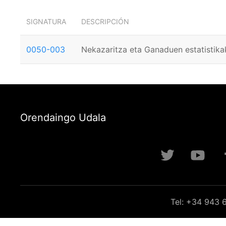
SIGNATURA
DESCRIPCIÓN
0050-003
Nekazaritza eta Ganaduen estatistika
Orendaingo Udala
Tel: +34 943 