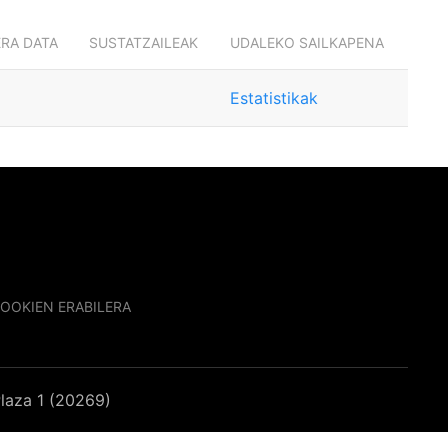
ERA DATA
SUSTATZAILEAK
UDALEKO SAILKAPENA
Estatistikak
OOKIEN ERABILERA
laza 1 (20269)