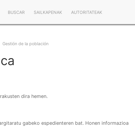
Navegación
BUSCAR
SAILKAPENAK
AUTORITATEAK
principal
Gestión de la población
ica
erakusten dira hemen.
argitaratu gabeko espedienteren bat. Honen informazioa