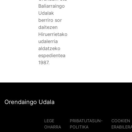
Baliarraingo
Udalak
berriro sor
daitezen
Hiruerrietako
udalerria
aldatzeko
espedientea
1987.
Orendaingo Udala
LEGE
PRIBATUTASUN-
COOKIEN
OHARRA
POLITIKA
ERABILER