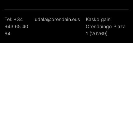
Tel: +34
udala@orendain.eus
Kasko gain,
943 65 40
Orendaingo Plaza
64
1 (20269)