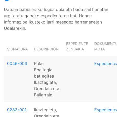
Datuen babeserako legea dela eta bada sail honetan
argitaratu gabeko espedienteren bat. Honen
informazioa ikusteko jarri mesedez harremanetan
Udalarekin.
ESPEDIENTE
DOKUMENT
SIGNATURA
DESCRIPCIÓN
ZENBAKIA
MOTA
0046-003
Pake
Espediente
Epaitegia
bat egitea
Ikaztegieta,
Orendain eta
Baliarrain.
0283-001
Ikaztegieta,
Espediente
Orendain eta