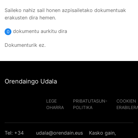
Saileko nahiz sail honen azpisailetako dokumentuak
erakusten dira hemen.
dokumentu aurkitu dira
0
Dokumenturik ez.
Orendaingo Udala
LEGE
PRIBATUTASUN-
COOKIEN
OHARRA
POLITIKA
ERABILER
Tel: +34
udala@orendain.eus
Kasko gain,