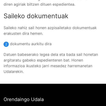
diren agiriak biltzen dituen espedientea.
Saileko dokumentuak
Saileko nahiz sail honen azpisailetako dokumentuak
erakusten dira hemen.
dokumentu aurkitu dira
2
Datuen babeserako legea dela eta bada sail honetan
argitaratu gabeko espedienteren bat. Honen
informazioa ikusteko jarri mesedez harremanetan
Udalarekin.
Orendaingo Udala